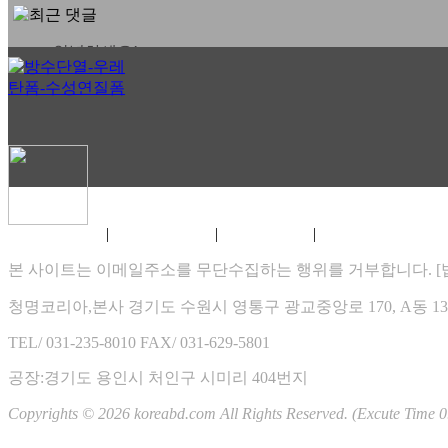
안녕하세요!
홈페이지 바이러스 문제 . .
실시간 TV보기 -https://ha . .
e
e
방수단열 자작쇼핑몰 오픈합니다.
협력회사를 모집합니다.
|
|
|
홈페이지 이용약관
개인정보 취급방침
게시물 게재원칙
XHTML 1.0 VALIDATION
즐거운 설 명절 보내세요 ~
코리아방수단열 인사드립니다.
본 사이트는 이메일주소를 무단수집하는 행위를 거부합니다. [법률
2026.08
청명코리아,본사 경기도 수원시 영통구 광교중앙로 170, A동 1307
일
월
화
수
목
금
토
TEL/ 031-235-8010
FAX/ 031-629-5801
01
02
03
04
05
06
07
08
공장:경기도 용인시 처인구 시미리 404번지
09
10
11
12
13
14
15
Copyrights © 2026 koreabd.com All Rights Reserved. (Excute Time 0
16
17
18
19
20
21
22
23
24
25
26
27
28
29