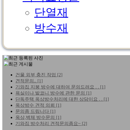
단열재
방수재
건물 외부 충진 작업
[2]
견적문의..
[1]
기와집 지붕 방수에 대하여 문의드려요 . .
[1]
욕실이나 발코니 방수에 관한 문의
[1]
단독주택 옥상방수처리에 대한 상담이요 . .
[1]
옥상방수 견적 의뢰
[1]
문의좀 드립니다
[1]
옥상,벽체 방수문의
[1]
기와집 방수처리 견적문의좀요~
[2]