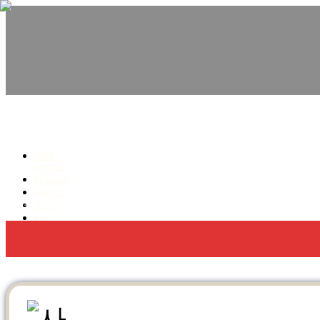
친환경수성연질폼,우레탄폼, 단열.방수 전문!
청명코리아
HOME
사이트맵
마이페이지
회원가입
회사소개
우레탄폼 방수,단열
수성연질폼 단열
로그인
SNS