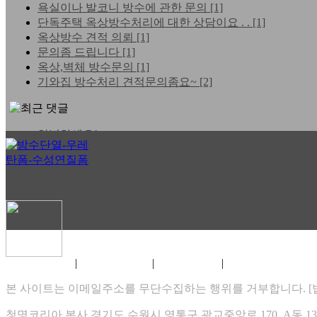
욕실이나 발코니 방수에 관한 문의
[1]
단독주택 옥상방수처리에 대한 상담이요 . .
[1]
옥상방수 견적 의뢰
[1]
문의좀 드립니다
[1]
옥상,벽체 방수문의
[1]
기와집 방수처리 견적문의좀요~
[2]
안녕하세요!
홈페이지 바이러스 문제 . .
실시간 TV보기 -https://ha . .
e
e
방수단열 자작쇼핑몰 오픈합니다.
협력회사를 모집합니다.
|
|
|
홈페이지 이용약관
개인정보 취급방침
게시물 게재원칙
XHTML 1.0 VALIDATION
즐거운 설 명절 보내세요 ~
코리아방수단열 인사드립니다.
본 사이트는 이메일주소를 무단수집하는 행위를 거부합니다. [법률
2026.08
청명코리아,본사 경기도 수원시 영통구 광교중앙로 170, A동 1307