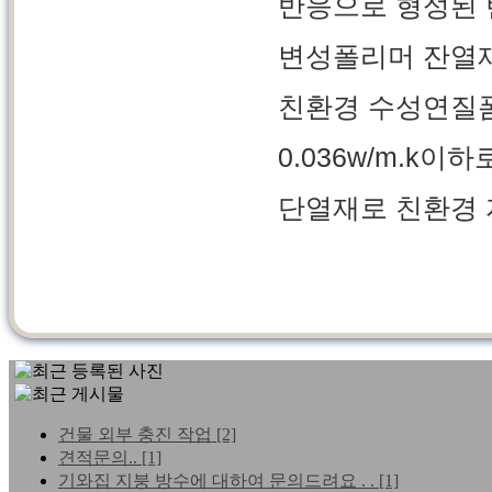
반응으로 형성된 
변성폴리머 잔열
친환경 수성연질
0.036w/m.k
단열재로 친환경 
건물 외부 충진 작업
[2]
견적문의..
[1]
기와집 지붕 방수에 대하여 문의드려요 . .
[1]