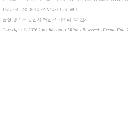
일
월
화
수
목
금
토
TEL/ 031-235-8010
FAX/ 031-629-5801
01
02
03
04
05
06
07
08
공장:경기도 용인시 처인구 시미리 404번지
09
10
11
12
13
14
15
Copyrights © 2026 koreabd.com All Rights Reserved. (Excute Time 2
16
17
18
19
20
21
22
23
24
25
26
27
28
29
30
31
RSS 2.0
|
ATOM 0.3
Total : 3,857,750
Yesterday : 0
Today : 0