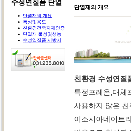
수성연질폼 단열
단열재의 개요
단열재의 개요
특성및용도
친환경건축자재인증
단열재 물성및성능
수성열질폼 시방서
친환경 수성연질
특정프레온,대체프
사용하지 않은 친
이소시아네이트라고