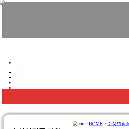
친환경수성연질폼,우레탄폼, 단열.방수 전문!
청명코리아
HOME
사이트맵
마이페이지
회원가입
회사소개
우레탄폼 방수,단열
수성연질폼 단열
로그인
SNS
HOME
>
수성연질폼