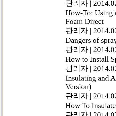
관리자
|
2014.0
How-To: Using a
Foam Direct
관리자
|
2014.0
Dangers of spra
관리자
|
2014.0
How to Install 
관리자
|
2014.0
Insulating and A
Version)
관리자
|
2014.0
How To Insulat
관리자
|
2014.0