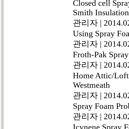
Closed cell Spra
Smith Insulation
관리자
|
2014.0
Using Spray Foa
관리자
|
2014.0
Froth-Pak Spray
관리자
|
2014.0
Home Attic/Loft 
Westmeath
관리자
|
2014.0
Spray Foam Prob
관리자
|
2014.0
Icynene Spray F