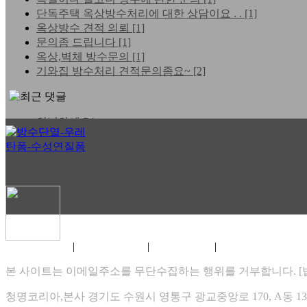
단독주택 옥상방수처리에 대한 상담이요 . .
[1]
옥상방수 견적 의뢰
[1]
문의좀 드립니다
[1]
옥상,벽체 방수문의
[1]
기와집 방수처리 견적문의좀요~
[2]
안녕하세요!
홈페이지 바이러스 문제 . .
실시간 TV보기 -https://ha . .
e
e
방수단열 자작쇼핑몰 오픈합니다.
협력회사를 모집합니다.
|
|
|
홈페이지 이용약관
개인정보 취급방침
게시물 게재원칙
XHTML 1.0 VALIDATION
즐거운 설 명절 보내세요 ~
코리아방수단열 인사드립니다.
본 사이트는 이메일주소를 무단수집하는 행위를 거부합니다. [법률
2026.08
청명코리아,본사 경기도 수원시 영통구 광교중앙로 170, A동 1307