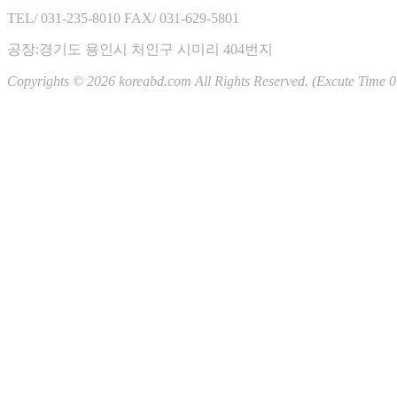
일
월
화
수
목
금
토
TEL/ 031-235-8010
FAX/ 031-629-5801
01
02
03
04
05
06
07
08
공장:경기도 용인시 처인구 시미리 404번지
09
10
11
12
13
14
15
Copyrights © 2026 koreabd.com All Rights Reserved. (Excute Time 0
16
17
18
19
20
21
22
23
24
25
26
27
28
29
30
31
RSS 2.0
|
ATOM 0.3
Total : 3,857,750
Yesterday : 0
Today : 0