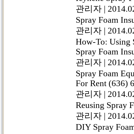
관리자
|
2014.0
Spray Foam Insu
관리자
|
2014.0
How-To: Using Sl
Spray Foam Insu
관리자
|
2014.0
Spray Foam Equi
For Rent (636) 
관리자
|
2014.0
Reusing Spray F
관리자
|
2014.0
DIY Spray Foam