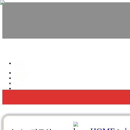
친환경수성연질폼,우레탄폼, 단열.방수 전문!
청명코리아
HOME
사이트맵
마이페이지
회원가입
회사소개
우레탄폼 방수,단열
수성연질폼 단열
로그인
SNS