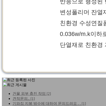
반응으로 형성된 
변성폴리머 잔열
친환경 수성연질
0.036w/m.k
단열재로 친환경 
건물 외부 충진 작업
[2]
견적문의..
[1]
기와집 지붕 방수에 대하여 문의드려요 . .
[1]