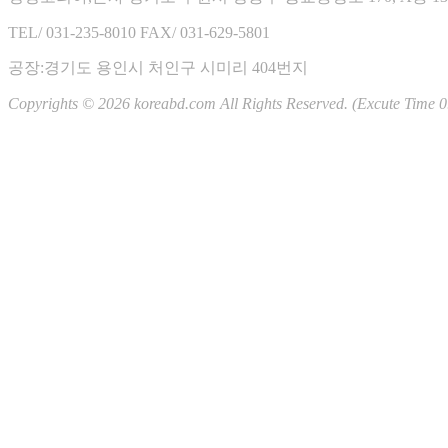
일
월
화
수
목
금
토
TEL/ 031-235-8010
FAX/ 031-629-5801
01
02
03
04
05
06
07
08
공장:경기도 용인시 처인구 시미리 404번지
09
10
11
12
13
14
15
Copyrights © 2026 koreabd.com All Rights Reserved. (Excute Time 0
16
17
18
19
20
21
22
23
24
25
26
27
28
29
30
31
RSS 2.0
|
ATOM 0.3
Total : 3,857,750
Yesterday : 0
Today : 0