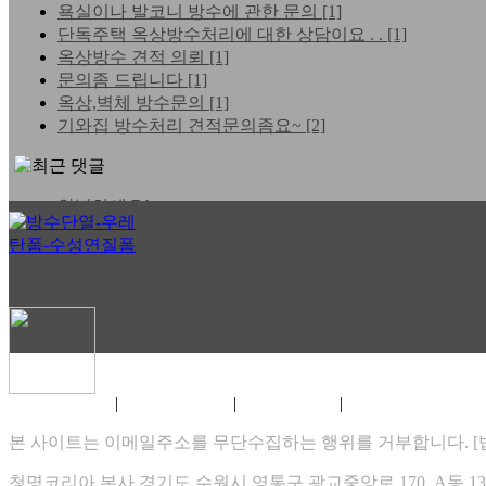
욕실이나 발코니 방수에 관한 문의
[1]
단독주택 옥상방수처리에 대한 상담이요 . .
[1]
옥상방수 견적 의뢰
[1]
문의좀 드립니다
[1]
옥상,벽체 방수문의
[1]
기와집 방수처리 견적문의좀요~
[2]
안녕하세요!
홈페이지 바이러스 문제 . .
실시간 TV보기 -https://ha . .
e
e
방수단열 자작쇼핑몰 오픈합니다.
협력회사를 모집합니다.
|
|
|
홈페이지 이용약관
개인정보 취급방침
게시물 게재원칙
XHTML 1.0 VALIDATION
즐거운 설 명절 보내세요 ~
코리아방수단열 인사드립니다.
본 사이트는 이메일주소를 무단수집하는 행위를 거부합니다. [법률
2026.08
청명코리아,본사 경기도 수원시 영통구 광교중앙로 170, A동 1307