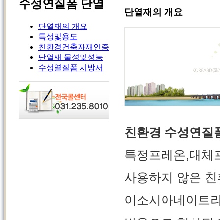
수성연질폼 단열
단열재의 개요
단열재의 개요
특성및용도
친환경건축자재인증
단열재 물성및성능
수성열질폼 시방서
친환경 수성연질
특정프레온,대체프
사용하지 않은 친
이소시아네이트라고