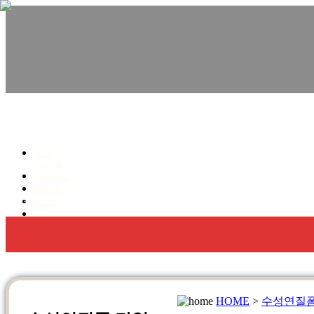
친환경수성연질폼,우레탄폼, 단열.방수 전문!
청명코리아
HOME
사이트맵
마이페이지
회원가입
회사소개
우레탄폼 방수,단열
수성연질폼 단열
로그인
SNS
HOME
>
수성연질폼