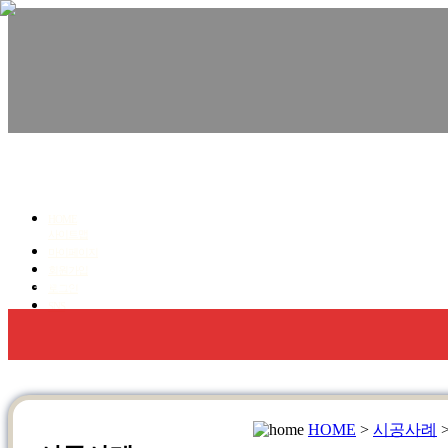
친환경수성연질폼,우레탄폼, 단열.방수 전문!
청명코리아
HOME
사이트맵
마이페이지
회원가입
회사소개
우레탄폼 방수,단열
수성연질폼 단열
로그인
SNS
HOME
>
시공사례