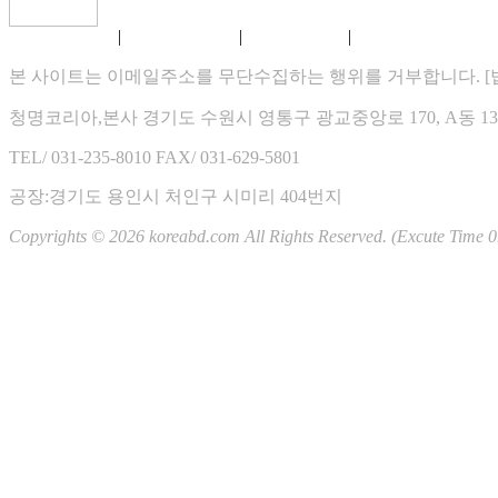
방수단열 자작쇼핑몰 오픈합니다.
협력회사를 모집합니다.
|
|
|
홈페이지 이용약관
개인정보 취급방침
게시물 게재원칙
XHTML 1.0 VALIDATION
즐거운 설 명절 보내세요 ~
코리아방수단열 인사드립니다.
본 사이트는 이메일주소를 무단수집하는 행위를 거부합니다. [법률
2026.08
청명코리아,본사 경기도 수원시 영통구 광교중앙로 170, A동 1307
일
월
화
수
목
금
토
TEL/ 031-235-8010
FAX/ 031-629-5801
01
02
03
04
05
06
07
08
공장:경기도 용인시 처인구 시미리 404번지
09
10
11
12
13
14
15
Copyrights © 2026 koreabd.com All Rights Reserved. (Excute Time 0
16
17
18
19
20
21
22
23
24
25
26
27
28
29
30
31
RSS 2.0
|
ATOM 0.3
Total : 3,857,750
Yesterday : 0
Today : 0