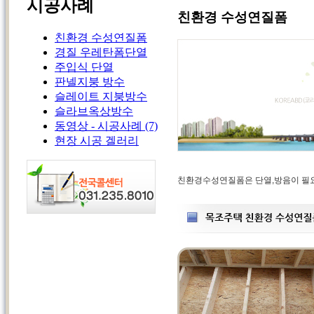
시공사례
친환경 수성연질폼
친환경 수성연질폼
경질 우레탄폼단열
주입식 단열
판넬지붕 방수
슬레이트 지붕방수
슬라브옥상방수
동영상 - 시공사례
(7)
현장 시공 겔러리
친환경수성연질폼은 단열,방음이 필