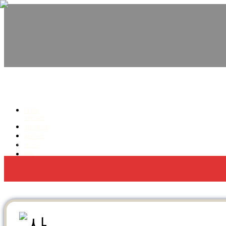
친환경수성연질폼,우레탄폼, 단열.방수 전문!
청명코리아
HOME
사이트맵
마이페이지
회원가입
회사소개
우레탄폼 방수,단열
수성연질폼 단열
로그인
SNS