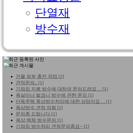
단열재
방수재
건물 외부 충진 작업
[2]
견적문의..
[1]
기와집 지붕 방수에 대하여 문의드려요 . .
[1]
욕실이나 발코니 방수에 관한 문의
[1]
단독주택 옥상방수처리에 대한 상담이요 . .
[1]
옥상방수 견적 의뢰
[1]
문의좀 드립니다
[1]
옥상,벽체 방수문의
[1]
기와집 방수처리 견적문의좀요~
[2]