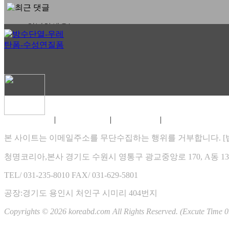
안녕하세요!
홈페이지 바이러스 문제 . .
실시간 TV보기 -https://ha . .
e
e
방수단열 자작쇼핑몰 오픈합니다.
협력회사를 모집합니다.
|
|
|
홈페이지 이용약관
개인정보 취급방침
게시물 게재원칙
XHTML 1.0 VALIDATION
즐거운 설 명절 보내세요 ~
코리아방수단열 인사드립니다.
본 사이트는 이메일주소를 무단수집하는 행위를 거부합니다. [법률
2026.08
청명코리아,본사 경기도 수원시 영통구 광교중앙로 170, A동 1307
일
월
화
수
목
금
토
TEL/ 031-235-8010
FAX/ 031-629-5801
01
02
03
04
05
06
07
08
공장:경기도 용인시 처인구 시미리 404번지
09
10
11
12
13
14
15
Copyrights © 2026 koreabd.com All Rights Reserved. (Excute Time 0
16
17
18
19
20
21
22
23
24
25
26
27
28
29