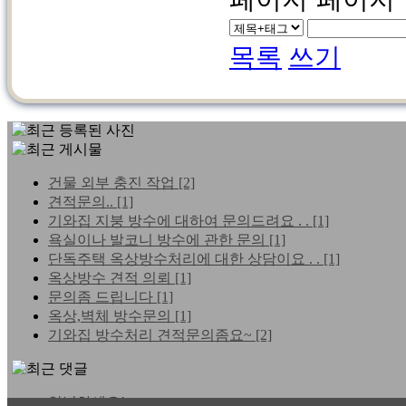
목록
쓰기
건물 외부 충진 작업
[2]
견적문의..
[1]
기와집 지붕 방수에 대하여 문의드려요 . .
[1]
욕실이나 발코니 방수에 관한 문의
[1]
단독주택 옥상방수처리에 대한 상담이요 . .
[1]
옥상방수 견적 의뢰
[1]
문의좀 드립니다
[1]
옥상,벽체 방수문의
[1]
기와집 방수처리 견적문의좀요~
[2]
안녕하세요!