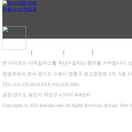
홈페이지 바이러스 문제 . .
실시간 TV보기 -https://ha . .
e
e
방수단열 자작쇼핑몰 오픈합니다.
협력회사를 모집합니다.
|
|
|
홈페이지 이용약관
개인정보 취급방침
게시물 게재원칙
XHTML 1.0 VALIDATION
즐거운 설 명절 보내세요 ~
코리아방수단열 인사드립니다.
본 사이트는 이메일주소를 무단수집하는 행위를 거부합니다. [법률
2026.08
청명코리아,본사 경기도 수원시 영통구 광교중앙로 170, A동 1307
일
월
화
수
목
금
토
TEL/ 031-235-8010
FAX/ 031-629-5801
01
02
03
04
05
06
07
08
공장:경기도 용인시 처인구 시미리 404번지
09
10
11
12
13
14
15
Copyrights © 2026 koreabd.com All Rights Reserved. (Excute Time 0
16
17
18
19
20
21
22
23
24
25
26
27
28
29
30
31
RSS 2.0
|
ATOM 0.3
Total : 3,857,750