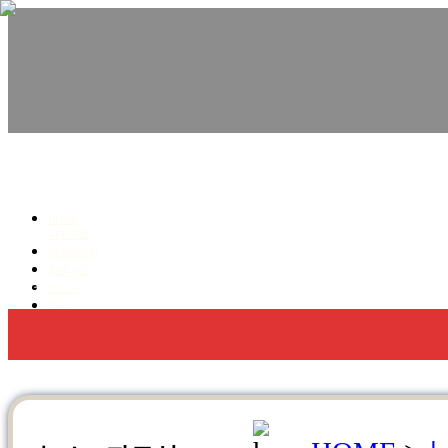
친환경수성연질폼,우레탄폼, 단열.방수 전문!
청명코리아
HOME
사이트맵
마이페이지
회원가입
회사소개
우레탄폼 방수,단열
수성연질폼 단열
로그인
SNS