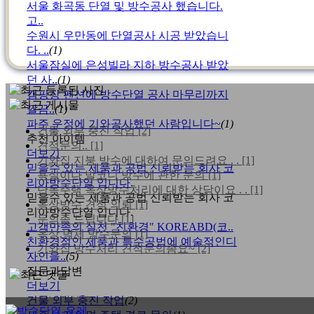
서울 화곡동 단열 및 방수공사 했습니다.
고..
수원시 우만동에 단열공사 시공 받았습니
다. ..
(1)
서울잠실에 은성빌라 지하 방수공사 받았
던 사..
(1)
캠핑장 펜션에 방수단열 공사 마무리까지
깔끔..
(1)
파주 운정에 기와공사했던 사람입니다~
(1)
건물 외부 충진 작업
[2]
추천 아이템
견적문의..
[1]
더보기
기와집 지붕 방수에 대하여 문의드려요 . .
[1]
믿을수 있는 제품과 공법 신뢰받는 회사 코
욕실이나 발코니 방수에 관한 문의
[1]
리아방수단열 입니다.
단독주택 옥상방수처리에 대한 상담이요 . .
[1]
믿을수 있는 제품과 공법 신뢰받는 회사 코
옥상방수 견적 의뢰
[1]
리아방수단열 입니다.
문의좀 드립니다
[1]
고객만족의 실천 "친환경" KOREABD(코..
옥상,벽체 방수문의
[1]
친환경적인 제품과 특수공법에 예술적인디
기와집 방수처리 견적문의좀요~
[2]
자인을..
(5)
질문과답변
더보기
건물 외부 충진 작업
안녕하세요!
(2)