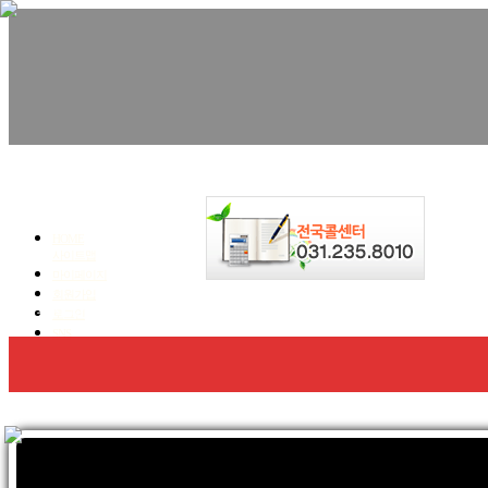
친환경수성연질폼,우레탄폼, 단열.방수 전문!
청명코리아
HOME
사이트맵
마이페이지
회원가입
회사소개
우레탄폼 방수,단열
수성연질폼 단열
로그인
SNS