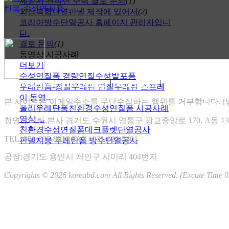
세종시 전의면 주택 결로 문의
홈페이지 바이러스 문제 . .
(1)
외장복합단열판넬 제작에 있어서
실시간 TV보기 -https://ha . .
(2)
e
코리아방수단열공사 홈페이지 관리자입니
e
다.
결로 문의
(1)
동영상 시공사례
더보기
방수단열 자작쇼핑몰 오픈합니다.
수성연질폼 경량연질수성발포폼
협력회사를 모집합니다.
|
|
|
홈페이지 이용약관
개인정보 취급방침
게시물 게재원칙
XHTML 1.0 VALIDATION
우레탄폼-경질우레탄 연질우레탄 스프레
즐거운 설 명절 보내세요 ~
이 동영..
코리아방수단열 인사드립니다.
본 사이트는 이메일주소를 무단수집하는 행위를 거부합니다. [법률
폴리우레탄폼친환경수성연질폼 시공사례
2026.06
영상 -..
청명코리아,본사 경기도 수원시 영통구 광교중앙로 170, A동 1307
일
월
친환경수성연질폼데크플렛단열공사
화
수
목
금
토
TEL/ 031-235-8010
FAX/ 031-629-5801
판넬지붕 우레탄폼 방수단열공사
01
02
03
04
05
06
07
08
09
10
11
12
13
공장:경기도 용인시 처인구 시미리 404번지
14
15
16
17
18
19
20
Copyrights © 2026 koreabd.com All Rights Reserved. (Excute Time 0
21
22
23
24
25
26
27
28
29
30
RSS 2.0
|
ATOM 0.3
Total : 3,857,750
Yesterday : 0
Today : 0