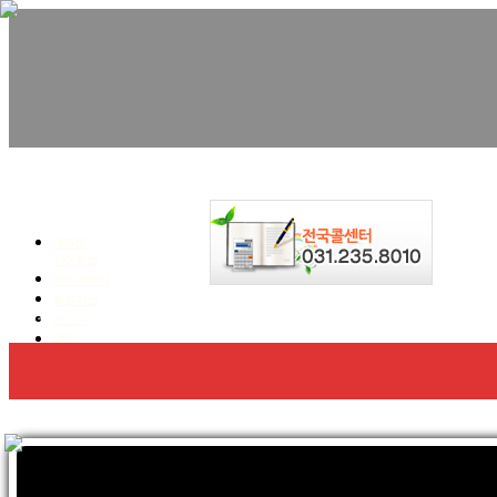
친환경수성연질폼,우레탄폼, 단열.방수 전문!
청명코리아
HOME
사이트맵
마이페이지
회원가입
회사소개
우레탄폼 방수,단열
수성연질폼 단열
로그인
SNS