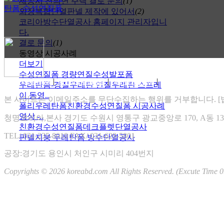
세종시 전의면 주택 결로 문의
홈페이지 바이러스 문제 . .
(1)
외장복합단열판넬 제작에 있어서
실시간 TV보기 -https://ha . .
(2)
e
코리아방수단열공사 홈페이지 관리자입니
e
다.
결로 문의
(1)
동영상 시공사례
더보기
방수단열 자작쇼핑몰 오픈합니다.
수성연질폼 경량연질수성발포폼
협력회사를 모집합니다.
|
|
|
홈페이지 이용약관
개인정보 취급방침
게시물 게재원칙
XHTML 1.0 VALIDATION
우레탄폼-경질우레탄 연질우레탄 스프레
즐거운 설 명절 보내세요 ~
이 동영..
코리아방수단열 인사드립니다.
본 사이트는 이메일주소를 무단수집하는 행위를 거부합니다. [법률
폴리우레탄폼친환경수성연질폼 시공사례
2025.11
영상 -..
청명코리아,본사 경기도 수원시 영통구 광교중앙로 170, A동 1307
일
월
친환경수성연질폼데크플렛단열공사
화
수
목
금
토
TEL/ 031-235-8010
FAX/ 031-629-5801
판넬지붕 우레탄폼 방수단열공사
01
02
03
04
05
06
07
08
공장:경기도 용인시 처인구 시미리 404번지
09
10
11
12
13
14
15
Copyrights © 2026 koreabd.com All Rights Reserved. (Excute Time 0
16
17
18
19
20
21
22
23
24
25
26
27
28
29
30
RSS 2.0
|
ATOM 0.3
Total : 3,857,750
Yesterday : 0