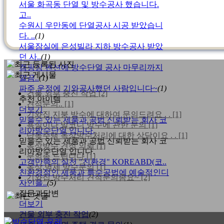
서울 화곡동 단열 및 방수공사 했습니다.
고..
수원시 우만동에 단열공사 시공 받았습니
다. ..
(1)
서울잠실에 은성빌라 지하 방수공사 받았
던 사..
(1)
캠핑장 펜션에 방수단열 공사 마무리까지
깔끔..
(1)
파주 운정에 기와공사했던 사람입니다~
(1)
건물 외부 충진 작업
[2]
추천 아이템
견적문의..
[1]
더보기
기와집 지붕 방수에 대하여 문의드려요 . .
[1]
믿을수 있는 제품과 공법 신뢰받는 회사 코
욕실이나 발코니 방수에 관한 문의
[1]
리아방수단열 입니다.
단독주택 옥상방수처리에 대한 상담이요 . .
[1]
믿을수 있는 제품과 공법 신뢰받는 회사 코
옥상방수 견적 의뢰
[1]
리아방수단열 입니다.
문의좀 드립니다
[1]
고객만족의 실천 "친환경" KOREABD(코..
옥상,벽체 방수문의
[1]
친환경적인 제품과 특수공법에 예술적인디
기와집 방수처리 견적문의좀요~
[2]
자인을..
(5)
질문과답변
더보기
건물 외부 충진 작업
안녕하세요!
(2)